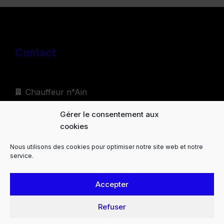
Contact
Chauffeur n°Ain
99 Rue de la Côté du Fourg, 01800 Villieu-
Gérer le consentement aux
Loyes-Mollon
cookies
+33 6 50 69 61 28
Nous utilisons des cookies pour optimiser notre site web et notre
service.
olivier.guillet01@gmail.com
Accepter
Liens Rapide
Refuser