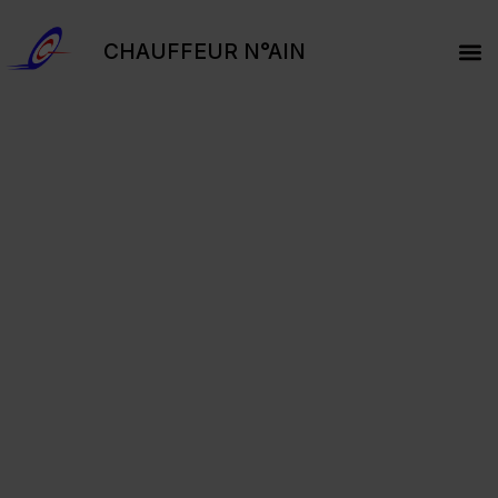
CHAUFFEUR N°AIN
PRESTATI
COL
TPM
DEV
RÉS